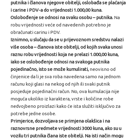
putnika i članova njegove obitelji, oslobađa se plaćanja
i carine i PDV-a do vrijednosti 1.000,00 kuna.
Oslobođenje se odnosi na svaku osobu – putnika.
Na
robu vrijednosti veće od navedenih potrebno je
obračunati carinu i PDV.
Iznimno, u slučaju da se u prijevoznom sredstvu nalazi
više osoba – članova iste obitelji, od kojih svaka unosi
raznu robu vrijednosti koja ne prelazi 1.000,00 kuna,
iako se oslobođenje odnosi na svakoga putnika
pojedinačno, isto se može kumulirati,
neovisno od
činjenice da li je sva roba navedena samo na jednom
računu koji glasi na nekog od njih ili svaki putnik
posjeduje pojedinačni račun. No, ova kumulacija nije
moguća ukoliko iz karaktera, vrste i količine robe
nedvojbeno proizlazi kako će ista služiti isključivo za
potrebe jedne osobe.
Primjerice, dozvoljava se primjena olakšica i na
raznovrsne predmete vrijednosti 3000 kuna, ako su u
vozilu tri putnika člana iste obitelji. Na isti način mogu