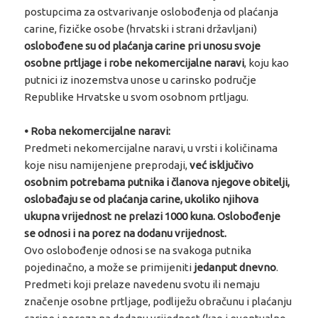
postupcima za ostvarivanje oslobođenja od plaćanja
carine, fizičke osobe (hrvatski i strani državljani)
oslobođene su od plaćanja carine pri unosu svoje
osobne prtljage i robe nekomercijalne naravi
, koju kao
putnici iz inozemstva unose u carinsko područje
Republike Hrvatske u svom osobnom prtljagu.
• Roba nekomercijalne naravi:
Predmeti nekomercijalne naravi, u vrsti i količinama
koje nisu namijenjene preprodaji,
već isključivo
osobnim potrebama putnika i članova njegove obitelji,
oslobađaju se od plaćanja carine, ukoliko njihova
ukupna vrijednost ne prelazi 1000 kuna. Oslobođenje
se odnosi i na porez na dodanu vrijednost.
Ovo oslobođenje odnosi se na svakoga putnika
pojedinačno, a može se primijeniti
jedanput dnevno
.
Predmeti koji prelaze navedenu svotu ili nemaju
značenje osobne prtljage, podliježu obračunu i plaćanju