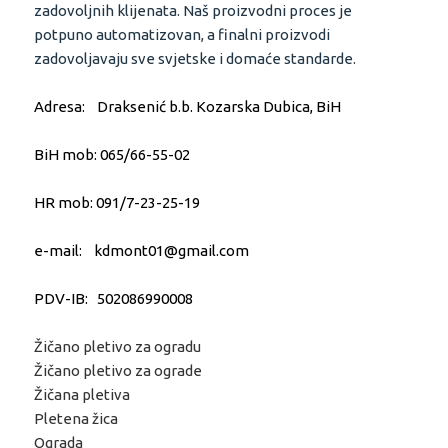
zadovoljnih klijenata. Naš proizvodni proces je
potpuno automatizovan, a finalni proizvodi
zadovoljavaju sve svjetske i domaće standarde.
Adresa: Draksenić b.b. Kozarska Dubica, BiH
BiH mob: 065/66-55-02
HR mob: 091/7-23-25-19
e-mail: kdmont01@gmail.com
PDV-IB: 502086990008
Žičano pletivo za ogradu
Žičano pletivo za ograde
Žičana pletiva
Pletena žica
Ograda