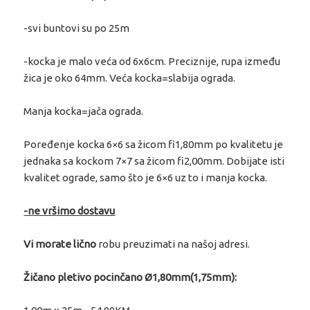
-svi buntovi su po 25m
-kocka je malo veća od 6x6cm. Preciznije, rupa između
žica je oko 64mm. Veća kocka=slabija ograda.
Manja kocka=jača ograda.
Poređenje kocka 6×6 sa žicom fi1,80mm po kvalitetu je
jednaka sa kockom 7×7 sa žicom fi2,00mm. Dobijate isti
kvalitet ograde, samo što je 6×6 uz to i manja kocka.
-ne vršimo dostavu
Vi morate lično
robu preuzimati na našoj adresi.
Žičano pletivo pocinčano Ø1,80mm(1,75mm):