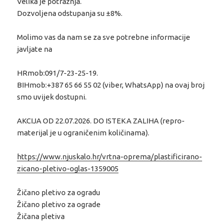
Velika je potražnja.
Dozvoljena odstupanja su ±8%.
Molimo vas da nam se za sve potrebne informacije
javljate na
HRmob:091/7-23-25-19.
BIHmob:+387 65 66 55 02 (viber, WhatsApp) na ovaj broj
smo uvijek dostupni.
AKCIJA OD 22.07.2026. DO ISTEKA ZALIHA (repro-
materijal je u ograničenim količinama).
https://www.njuskalo.hr/vrtna-oprema/plastificirano-
zicano-pletivo-oglas-1359005
Žičano pletivo za ogradu
Žičano pletivo za ograde
Žičana pletiva