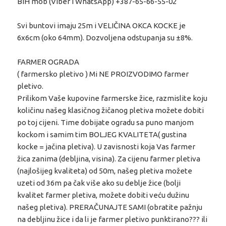
BiH mob (Viber i WhatsApp) +387-65-66-55-02
Svi buntovi imaju 25m i VELIČINA OKCA KOCKE je
6x6cm (oko 64mm). Dozvoljena odstupanja su ±8%.
FARMER OGRADA
( farmersko pletivo ) Mi NE PROIZVODIMO farmer
pletivo.
Prilikom Vaše kupovine farmerske žice, razmislite koju
količinu našeg klasičnog žičanog pletiva možete dobiti
po toj cijeni. Time dobijate ogradu sa puno manjom
kockom i samim tim BOLJEG KVALITETA( gustina
kocke = jačina pletiva). U zavisnosti koja Vas farmer
žica zanima (debljina, visina). Za cijenu farmer pletiva
(najlošijeg kvaliteta) od 50m, našeg pletiva možete
uzeti od 36m pa čak više ako su deblje žice (bolji
kvalitet farmer pletiva, možete dobiti veću dužinu
našeg pletiva). PRERAČUNAJTE SAMI (obratite pažnju
na debljinu žice i da li je farmer pletivo punktirano??? ili