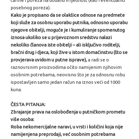
carine i poreza na dodanu vrijednost (kao i eventualno
posebnog poreza).
Kako je propisano da se olakšice odnose na predmete
koji služe za osobnu uporabu putnika, odnosno uporabu
njegove obitelji, moguće je i kumuliranje spomenutog
iznosa ukoliko se u prijevoznom sredstvu nalazi
nekoliko članova iste obitelji – ali isključivo roditelji,
bračni drug i djeca, koji žive u istom domaćinstvu (što se
provjerava uvidom u putne isprave),
a radi se o
raznovrsnim proizvodima očito namijenim njihovim
osobnim potrebama, neovisno što je za odnosnu robu
ispostavljen samo jedan račun na iznos veći od 1000
kuna.
ČESTA PITANJA:
Zbrajanje prava na oslobođenja u putničkom prometu
više osoba:
Roba nekomercijalne naravi, u vrsti i količini koja nije
namijenjena preprodaji, već osobnim potrebama