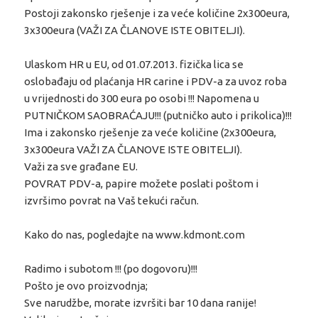
Postoji zakonsko rješenje i za veće količine 2x300eura,
3x300eura (VAŽI ZA ČLANOVE ISTE OBITELJI).
Ulaskom HR u EU, od 01.07.2013. fizička lica se
oslobađaju od plaćanja HR carine i PDV-a za uvoz roba
u vrijednosti do 300 eura po osobi !!! Napomena u
PUTNIČKOM SAOBRAĆAJU!!! (putničko auto i prikolica)!!!
Ima i zakonsko rješenje za veće količine (2x300eura,
3x300eura VAŽI ZA ČLANOVE ISTE OBITELJI).
Važi za sve građane EU.
POVRAT PDV-a, papire možete poslati poštom i
izvršimo povrat na Vaš tekući račun.
Kako do nas, pogledajte na www.kdmont.com
Radimo i subotom !!! (po dogovoru)!!!
Pošto je ovo proizvodnja;
Sve narudžbe, morate izvršiti bar 10 dana ranije!