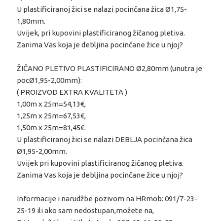
U plastificiranoj žici se nalazi pocinčana žica Ø1,75-
1,80mm.
Uvijek, pri kupovini plastificiranog žičanog pletiva.
Zanima Vas koja je debljina pocinčane žice u njoj?
ŽIČANO PLETIVO PLASTIFICIRANO Ø2,80mm (unutra je
pocØ1,95-2,00mm):
( PROIZVOD EXTRA KVALITETA )
1,00m x 25m=54,13€,
1,25m x 25m=67,53€,
1,50m x 25m=81,45€.
U plastificiranoj žici se nalazi DEBLJA pocinčana žica
Ø1,95-2,00mm.
Uvijek pri kupovini plastificiranog žičanog pletiva.
Zanima Vas koja je debljina pocinčane žice u njoj?
Informacije i narudžbe pozivom na HRmob: 091/7-23-
25-19 ili ako sam nedostupan,možete na,