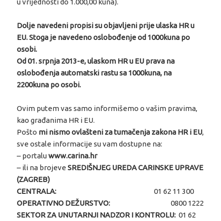
u vrijednosti do 1.000,00 kuna).
Dolje navedeni propisi su objavljeni prije ulaska HR u
EU. Stoga je navedeno oslobođenje od 1000kuna
po
osobi.
Od 01. srpnja 2013-e, ulaskom HR u EU prava na
oslobođenja automatski rastu sa 1000kuna, na
2200kuna po osobi.
Ovim putem vas samo informišemo o vašim pravima,
kao građanima HR i EU.
Pošto
mi nismo ovlašteni za tumačenja zakona HR i EU
,
sve ostale informacije su vam dostupne na:
– portalu
www.carina.hr
– ili na brojeve
SREDIŠNJEG UREDA CARINSKE UPRAVE
(ZAGREB)
CENTRALA:
01 62 11 300
OPERATIVNO DEŽURSTVO:
0800 1222
SEKTOR ZA UNUTARNJI NADZOR I KONTROLU:
01 62