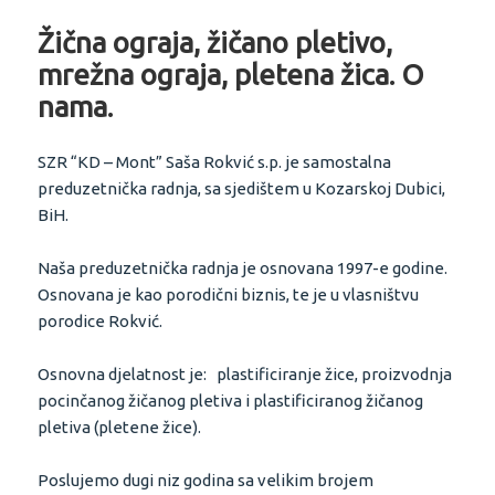
Žična ograja, žičano pletivo,
mrežna ograja, pletena žica. O
nama.
SZR “KD – Mont” Saša Rokvić s.p. je samostalna
preduzetnička radnja, sa sjedištem u Kozarskoj Dubici,
BiH.
Naša preduzetnička radnja je osnovana 1997-e godine.
Osnovana je kao porodični biznis, te je u vlasništvu
porodice Rokvić.
Osnovna djelatnost je: plastificiranje žice, proizvodnja
pocinčanog žičanog pletiva i plastificiranog žičanog
pletiva (pletene žice).
Poslujemo dugi niz godina sa velikim brojem