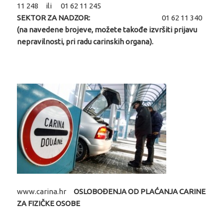
11 248 ili 01 62 11 245
SEKTOR ZA NADZOR:
01 62 11 340
(na navedene brojeve, možete takođe izvršiti prijavu
nepravilnosti, pri radu carinskih organa).
www.carina.hr
OSLOBOĐENJA OD PLAĆANJA CARINE
ZA FIZIČKE OSOBE