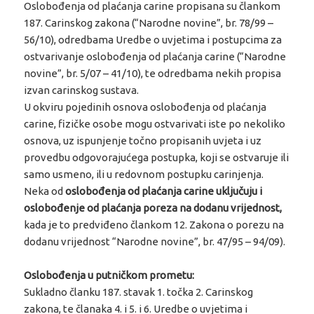
Oslobođenja od plaćanja carine propisana su člankom
187. Carinskog zakona (“Narodne novine”, br. 78/99 –
56/10), odredbama Uredbe o uvjetima i postupcima za
ostvarivanje oslobođenja od plaćanja carine (“Narodne
novine”, br. 5/07 – 41/10), te odredbama nekih propisa
izvan carinskog sustava.
U okviru pojedinih osnova oslobođenja od plaćanja
carine, fizičke osobe mogu ostvarivati iste po nekoliko
osnova, uz ispunjenje točno propisanih uvjeta i uz
provedbu odgovorajućega postupka, koji se ostvaruje ili
samo usmeno, ili u redovnom postupku carinjenja.
Neka od
oslobođenja od plaćanja carine uključuju i
oslobođenje od plaćanja poreza na dodanu vrijednost,
kada je to predviđeno člankom 12. Zakona o porezu na
dodanu vrijednost “Narodne novine”, br. 47/95 – 94/09).
Oslobođenja u putničkom prometu:
Sukladno članku 187. stavak 1. točka 2. Carinskog
zakona, te članaka 4. i 5. i 6. Uredbe o uvjetima i