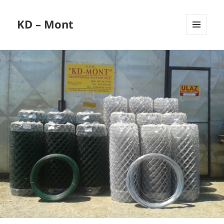
KD – Mont
IZBORNIK
I
WIDGETI