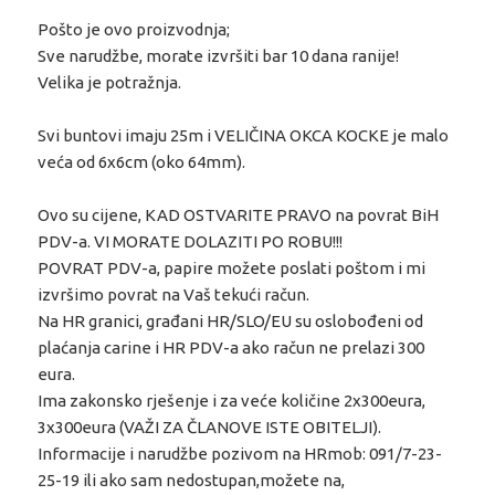
Pošto je ovo proizvodnja;
Sve narudžbe, morate izvršiti bar 10 dana ranije!
Velika je potražnja.
Svi buntovi imaju 25m i VELIČINA OKCA KOCKE je malo
veća od 6x6cm (oko 64mm).
Ovo su cijene, KAD OSTVARITE PRAVO na povrat BiH
PDV-a. VI MORATE DOLAZITI PO ROBU!!!
POVRAT PDV-a, papire možete poslati poštom i mi
izvršimo povrat na Vaš tekući račun.
Na HR granici, građani HR/SLO/EU su oslobođeni od
plaćanja carine i HR PDV-a ako račun ne prelazi 300
eura.
Ima zakonsko rješenje i za veće količine 2x300eura,
3x300eura (VAŽI ZA ČLANOVE ISTE OBITELJI).
Informacije i narudžbe pozivom na HRmob: 091/7-23-
25-19 ili ako sam nedostupan,možete na,