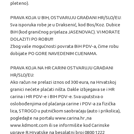
pleteno).
PRAVA KOJA U BIH, OSTVARUJU GRAĐANI HR/SLO/EU:
Sva isporuka robe je u Draksenić, kod Bos/Koz. Dubice
BiH (kod graničnog prijelaza JASENOVAC). VI MORATE
DOLAZITI PO ROBU!!!
Zbog vaše mogućnosti povrata BiH PDV-a, čime robu
dobijate PO GORE NAVEDENIM CIJENAMA.
PRAVA KOJA NA HR CARINI OSTVARUJU GRAĐANI
HR/SLO/EU:
Ako račun ne prelazi iznos od 300 eura, na Hrvatskoj
granici nećete plaćati ništa. Dakle izbjegava se i HR
carina i HR PDV-e i BIH PDV-e. Sva uputstva o
oslobođenjima od plaćanja carine i PDV-a za fizička
lica, STROGO u putničkom saobraćaju (auto i prikolica),
pogledajte na portalu www.carina.hr ,na
www.kdmont.com ili se informišite kod Carinske
uprave R.Hrvatske na besplatni broj 0800 1222