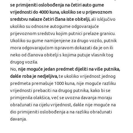
se primijeniti oslobođenja na četiri auto gume
vrijednosti do 4000 kuna, ukoliko se u prijevoznom
sredstvu nalaze četiri člana iste obitelji,
ali isključivo
ukoliko su odnosne autogume odgovarajuće
prijevoznom sredstvu kojim putnici prelaze granicu.
Ukoliko su gume namijenjene za drugo vozilo, putnik
mora odgovarajućom ispravom dokazati da je on ili
neko od članova obitelji s kojima putuje vlasnik tog
drugog vozila.
No,
nije moguće jedan predmet dijeliti na više putnika,
dakle roba je nedjeljiva,
te ukoliko vrijednost jednog
predmeta premašuje 1000 kuna, nije moguće razliku
vrijednosti prebaciti na drugog putnika, kako bi se
primijenila olakšica, već se uvozna davanja moraju
obračunati na cijelu vrijednost, dakle nije moguće na
dio primijeniti oslobođenja a na razliku obračunati
davanja.